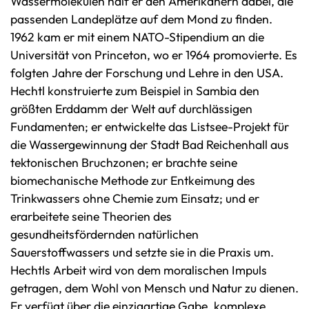
Wassermolekülen half er den Amerikanern dabei, die
passenden Landeplätze auf dem Mond zu finden.
1962 kam er mit einem NATO-Stipendium an die
Universität von Princeton, wo er 1964 promovierte. Es
folgten Jahre der Forschung und Lehre in den USA.
Hechtl konstruierte zum Beispiel in Sambia den
größten Erddamm der Welt auf durchlässigen
Fundamenten; er entwickelte das Listsee-Projekt für
die Wassergewinnung der Stadt Bad Reichenhall aus
tektonischen Bruchzonen; er brachte seine
biomechanische Methode zur Entkeimung des
Trinkwassers ohne Chemie zum Einsatz; und er
erarbeitete seine Theorien des
gesundheitsfördernden natürlichen
Sauerstoffwassers und setzte sie in die Praxis um.
Hechtls Arbeit wird von dem moralischen Impuls
getragen, dem Wohl von Mensch und Natur zu dienen.
Er verfügt über die einzigartige Gabe, komplexe