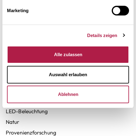
Sammlung Hierling
Marketing
Karoline Wittmann
Jana Mertens
Details zeigen
Afrika & Ozeanien
Haus Buchheim
Alle zulassen
MUSEUM
Auswahl erlauben
Überblick
Sammlung Buchheim
Ablehnen
Architektur
LED-Beleuchtung
Natur
Provenienzforschung