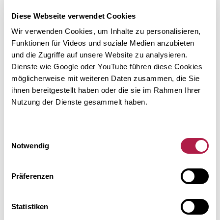
Kalender
Diese Webseite verwendet Cookies
Newsletter
Wir verwenden Cookies, um Inhalte zu personalisieren,
Presse
Funktionen für Videos und soziale Medien anzubieten
und die Zugriffe auf unsere Website zu analysieren.
Stellenangebote
Dienste wie Google oder YouTube führen diese Cookies
PDF-Jahresflyer 2026
möglicherweise mit weiteren Daten zusammen, die Sie
ihnen bereitgestellt haben oder die sie im Rahmen Ihrer
Nutzung der Dienste gesammelt haben.
AUSSTELLUNGEN
Aktuell, Vorschau & Archiv
Einwilligungsauswahl
25 Jahre Buchheim Museum
Notwendig
Aufruhr der Farben
Präferenzen
Joachim Ringelnatz als Maler
Bernrieder Kunstausstellung
Statistiken
Sammlung Buchheim