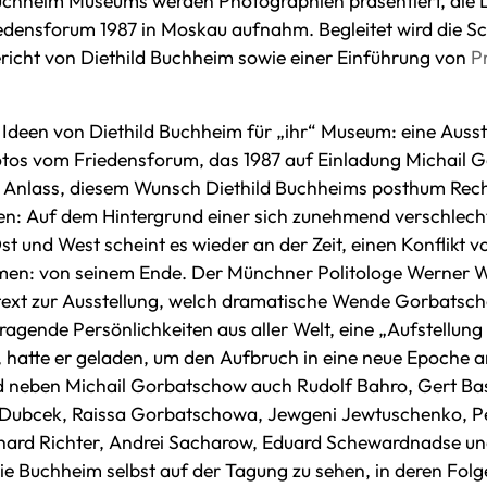
uchheim Museums werden Photographien präsentiert, die
densforum 1987 in Moskau aufnahm. Begleitet wird die S
richt von Diethild Buchheim sowie einer Einführung von
P
n Ideen von Diethild Buchheim für „ihr“ Museum: eine Ausst
os vom Friedensforum, das 1987 auf Einladung Michail 
 Anlass, diesem Wunsch Diethild Buchheims posthum Rech
ben: Auf dem Hintergrund einer sich zunehmend verschlech
t und West scheint es wieder an der Zeit, einen Konflikt v
hmen: von seinem Ende. Der Münchner Politologe Werner W
text zur Ausstellung, welch dramatische Wende Gorbatsc
agende Persönlichkeiten aus aller Welt, eine „Aufstellun
“, hatte er geladen, um den Aufbruch in eine neue Epoche 
d neben Michail Gorbatschow auch Rudolf Bahro, Gert Bas
Dubcek, Raissa Gorbatschowa, Jewgeni Jewtuschenko, Pet
ard Richter, Andrei Sacharow, Eduard Schewardnadse und
e Buchheim selbst auf der Tagung zu sehen, in deren Folge