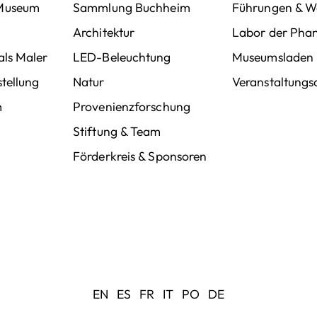
 Museum
Sammlung Buchheim
Führungen & W
Architektur
Labor der Phan
als Maler
LED-Beleuchtung
Museumsladen
tellung
Natur
Veranstaltungs
m
Provenienzforschung
Stiftung & Team
Förderkreis & Sponsoren
EN
ES
FR
IT
PO
DE