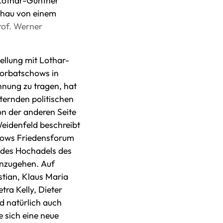
 Lothar-Günther
chau von einem
rof. Werner
ellung mit Lothar-
Gorbatschows in
nung zu tragen, hat
ternden politischen
on der anderen Seite
eidenfeld beschreibt
hows Friedensforum
g des Hochadels des
anzugehen. Auf
tian, Klaus Maria
ra Kelly, Dieter
 natürlich auch
 sich eine neue