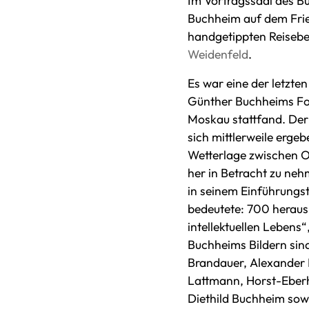
Im Vortragssaal des B
Buchheim auf dem Frie
handgetippten Reisebe
Weidenfeld
.
Es war eine der letzte
Günther Buchheims Fot
Moskau stattfand. Der
sich mittlerweile erge
Wetterlage zwischen Os
her in Betracht zu ne
in seinem Einführungs
bedeutete: 700 herausr
intellektuellen Lebens
Buchheims Bildern sin
Brandauer, Alexander 
Lattmann, Horst-Eberh
Diethild Buchheim sowi