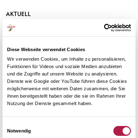
AKTUELL
Home
Erweiterungsbau
Meldungen
Diese Webseite verwendet Cookies
Kalender
Wir verwenden Cookies, um Inhalte zu personalisieren,
Funktionen für Videos und soziale Medien anzubieten
Newsletter
und die Zugriffe auf unsere Website zu analysieren.
Presse
Dienste wie Google oder YouTube führen diese Cookies
Stellenangebote
möglicherweise mit weiteren Daten zusammen, die Sie
ihnen bereitgestellt haben oder die sie im Rahmen Ihrer
PDF-Jahresflyer 2026
Nutzung der Dienste gesammelt haben.
AUSSTELLUNGEN
Einwilligungsauswahl
Aktuell, Vorschau & Archiv
Notwendig