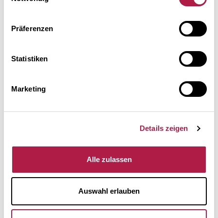
Präferenzen
AKTUELL
Home
Statistiken
Erweiterungsbau
Marketing
Meldungen
Kalender
Newsletter
Details zeigen
Presse
Stellenangebote
Alle zulassen
PDF-Jahresflyer 2026
Auswahl erlauben
AUSSTELLUNGEN