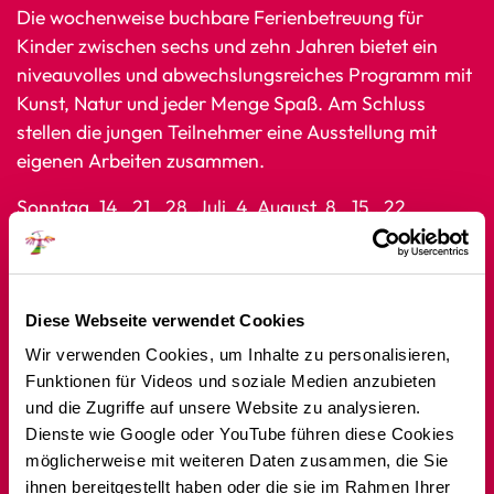
Die wochenweise buchbare Ferienbetreuung für
Kinder zwischen sechs und zehn Jahren bietet ein
niveauvolles und abwechslungsreiches Programm mit
Kunst, Natur und jeder Menge Spaß. Am Schluss
stellen die jungen Teilnehmer eine Ausstellung mit
eigenen Arbeiten zusammen.
Sonntag, 14., 21., 28. Juli, 4. August, 8., 15., 22.
September, 6., 13., 20., 27. Oktober, 3. November, 14-
17 Uhr
ICH MACHE EINEN EIGENEN FILM
Hier werden Kinder selbst zu Filmemachern! Die Stop-
Diese Webseite verwendet Cookies
Motion-Technik macht es möglich. Selbstgemachte
Wir verwenden Cookies, um Inhalte zu personalisieren,
Knetfiguren werden bewegt, fotografiert und mit dem
Funktionen für Videos und soziale Medien anzubieten
Computer animiert. Die entstandenen Filme werden
und die Zugriffe auf unsere Website zu analysieren.
auf YouTube hochgeladen und können jederzeit von
Dienste wie Google oder YouTube führen diese Cookies
möglicherweise mit weiteren Daten zusammen, die Sie
Zuhause aus angesehen werden.
ihnen bereitgestellt haben oder die sie im Rahmen Ihrer