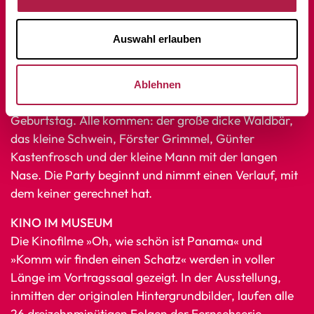
entstehen.
Auswahl erlauben
Sonntag, 28. September, 15.30 Uhr
TIGERENTEN-THEATER: RIESENPARTY FÜR DEN
TIGER
Ablehnen
Eine Schauspielerin trägt vor. Der kleine Tiger seinen
Geburtstag. Alle kommen: der große dicke Waldbär,
das kleine Schwein, Förster Grimmel, Günter
Kastenfrosch und der kleine Mann mit der langen
Nase. Die Party beginnt und nimmt einen Verlauf, mit
dem keiner gerechnet hat.
KINO IM MUSEUM
Die Kinofilme »Oh, wie schön ist Panama« und
»Komm wir finden einen Schatz« werden in voller
Länge im Vortragssaal gezeigt. In der Ausstellung,
inmitten der originalen Hintergrundbilder, laufen alle
26 dreizehnminütigen Folgen der Fernsehserie.