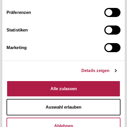
Präferenzen
AKTUELL
Home
Statistiken
Erweiterungsbau
Meldungen
Marketing
Kalender
Newsletter
Details zeigen
Presse
Stellenangebote
Alle zulassen
PDF-Jahresflyer 2026
Auswahl erlauben
AUSSTELLUNGEN
Aktuell, Vorschau & Archiv
Ablehnen