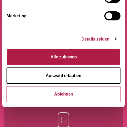
AB 04.12.2026
Marketing
HAUS BUCHHEIM. ÜBERTRAGUNGEN
REKONSTRUKTION DER VILLA
BUCHHEIMS IN FELDAFING
Details zeigen
AFRIKA & OZEANIEN
Alle zulassen
PRÄSENTATION VON OBJEKTEN DER
SAMMLUNG BUCHHEIM IM TURMSAAL
Auswahl erlauben
Ablehnen
TICKETS & SHOP