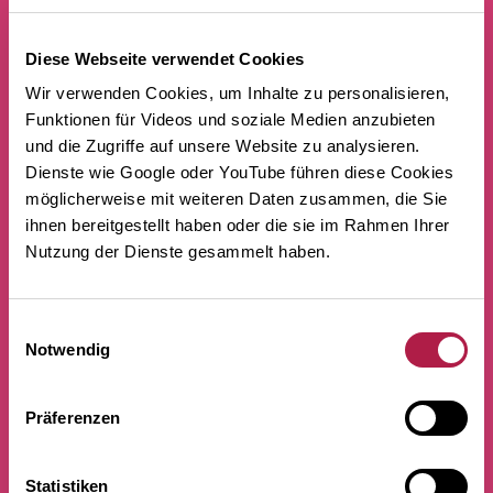
SAMMLUNG BUCHHEIM. DIE »BRÜCKE«-
Diese Webseite verwendet Cookies
KÜNSTLER UND DER AUFBRUCH DES
Wir verwenden Cookies, um Inhalte zu personalisieren,
EXPRESSIONISMUS
Funktionen für Videos und soziale Medien anzubieten
AB 04.12.2026
und die Zugriffe auf unsere Website zu analysieren.
Dienste wie Google oder YouTube führen diese Cookies
möglicherweise mit weiteren Daten zusammen, die Sie
SAMMLUNG HIERLING. EXPRESSIVER
ihnen bereitgestellt haben oder die sie im Rahmen Ihrer
REALISMUS
Nutzung der Dienste gesammelt haben.
AB 04.12.2026
Einwilligungsauswahl
KAROLINE WITTMANN. KÜNSTLERIN DER
Notwendig
»VERSCHOLLENEN GENERATION«
AB 04.12.2026
Präferenzen
JANA MERTENS. SKULPTUREN
Statistiken